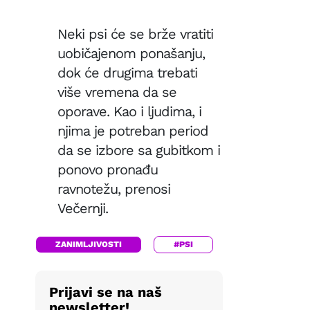
Neki psi će se brže vratiti
uobičajenom ponašanju,
dok će drugima trebati
više vremena da se
oporave. Kao i ljudima, i
njima je potreban period
da se izbore sa gubitkom i
ponovo pronađu
ravnotežu, prenosi
Večernji.
ZANIMLJIVOSTI
#PSI
Prijavi se na naš
newsletter!