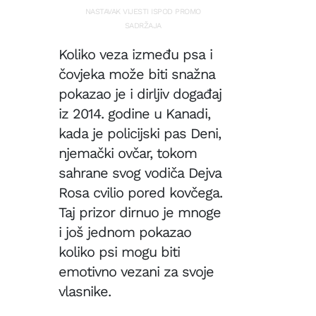
NASTAVAK VIJESTI ISPOD PROMO
SADRŽAJA
Koliko veza između psa i
čovjeka može biti snažna
pokazao je i dirljiv događaj
iz 2014. godine u Kanadi,
kada je policijski pas Deni,
njemački ovčar, tokom
sahrane svog vodiča Dejva
Rosa cvilio pored kovčega.
Taj prizor dirnuo je mnoge
i još jednom pokazao
koliko psi mogu biti
emotivno vezani za svoje
vlasnike.