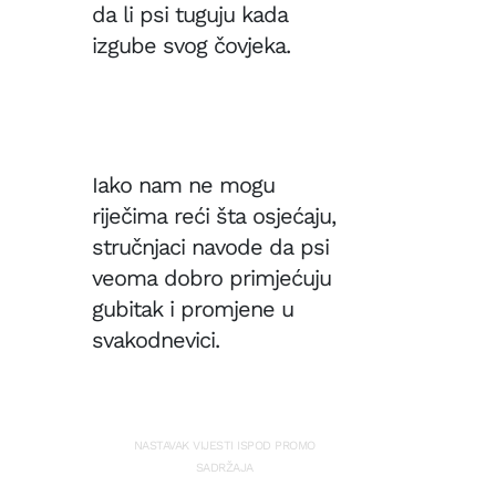
Ukraji
lijeko
da li psi tuguju kada
u
drugi
izgube svog čovjeka.
plan:
Starm
insisti
na
kontin
podršc
Kijevu
Iako nam ne mogu
riječima reći šta osjećaju,
stručnjaci navode da psi
veoma dobro primjećuju
gubitak i promjene u
svakodnevici.
NASTAVAK VIJESTI ISPOD PROMO
SADRŽAJA