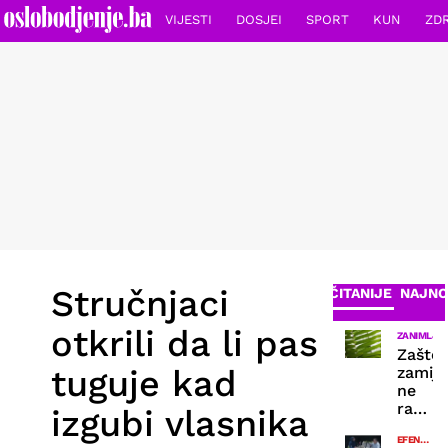
VIJESTI
DOSJEI
SPORT
KUN
ZD
Stručnjaci
NAJČITANIJE
NAJNO
otkrili da li pas
ZANIMLJIV
Zašto
tuguje kad
zamija
ne
raste
izgubi vlasnika
–
EFENDIJA
uzroci