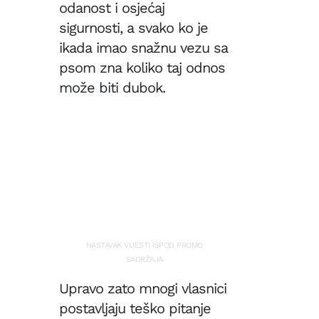
ga
odanost i osjećaj
je
od
sramn
četiri
sigurnosti, a svako ko je
degrad
najveć
ikada imao snažnu vezu sa
TEHNOLOG
strada
neprija
Meta
Jevrej
psom zna koliko taj odnos
planir
i
dati
može biti dubok.
Roma
otkaz
u
petini
drugo
ZANIMLJIV
zaposl
žrtve
Ovo
zbog
su
ulagan
navike
u AI
koje
tehnol
mogu
ZANIMLJIV
pomoć
Opasn
da
trend
se
iz
riješit
Holivu
NASTAVAK VIJESTI ISPOD PROMO
podoč
Zvijez
SADRŽAJA
RUSKA
sve
AGRESIJA
Bliski
mršavi
Upravo zato mnogi vlasnici
istok
zbog
gurnu
postavljaju teško pitanje
novih