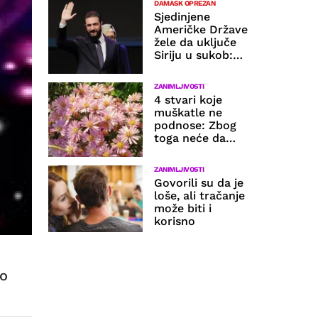
DAMASK OPREZAN
Sjedinjene
Američke Države
žele da uključe
Siriju u sukob:
Zagovaraju
invaziju
ZANIMLJIVOSTI
Libanona
4 stvari koje
muškatle ne
podnose: Zbog
toga neće da
cvetaju, listovi
im žute i polako
ZANIMLJIVOSTI
venu
Govorili su da je
loše, ali tračanje
može biti i
korisno
HOĆE LI DOĆI DO
TRANSFERA?
Agent Dembelea
ko
viđen na
sastanku sa
sportskim
direktorom