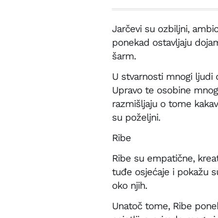
Jarčevi su ozbiljni, ambi
ponekad ostavljaju dojam
šarm.
U stvarnosti mnogi ljudi 
Upravo te osobine mnogi
razmišljaju o tome kakav
su poželjni.
Ribe
Ribe su empatične, kreat
tuđe osjećaje i pokažu s
oko njih.
Unatoč tome, Ribe ponek