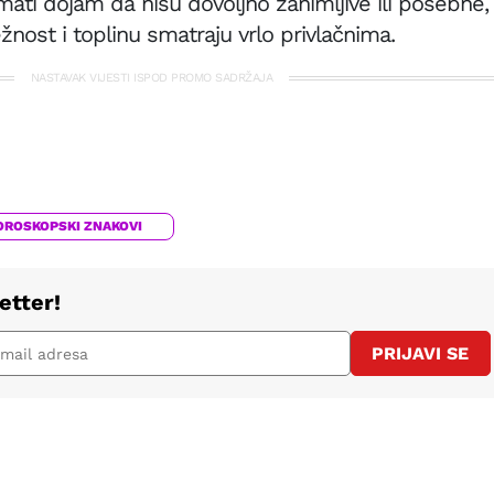
mati dojam da nisu dovoljno zanimljive ili posebne,
žnost i toplinu smatraju vrlo privlačnima.
NASTAVAK VIJESTI ISPOD PROMO SADRŽAJA
OROSKOPSKI ZNAKOVI
etter!
PRIJAVI SE