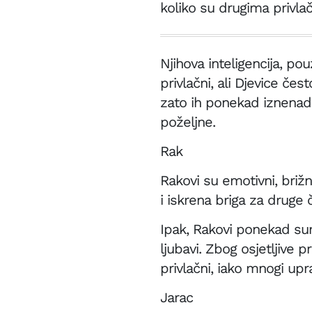
koliko su drugima privla
Njihova inteligencija, p
privlačni, ali Djevice če
zato ih ponekad iznenadi 
poželjne.
Rak
Rakovi su emotivni, brižni
i iskrena briga za druge
Ipak, Rakovi ponekad sumn
ljubavi. Zbog osjetljive p
privlačni, iako mnogi upr
Jarac