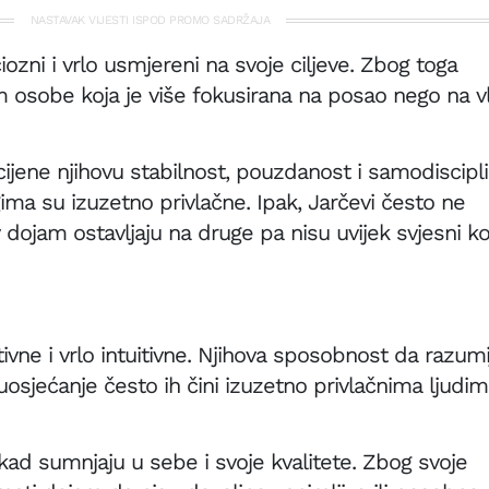
NASTAVAK VIJESTI ISPOD PROMO SADRŽAJA
ciozni i vrlo usmjereni na svoje ciljeve. Zbog toga
 osobe koja je više fokusirana na posao nego na vl
cijene njihovu stabilnost, pouzdanost i samodiscipli
ma su izuzetno privlačne. Ipak, Jarčevi često ne
 dojam ostavljaju na druge pa nisu uvijek svjesni ko
ivne i vrlo intuitivne. Njihova sposobnost da razumi
uosjećanje često ih čini izuzetno privlačnima ljudi
ad sumnjaju u sebe i svoje kvalitete. Zbog svoje