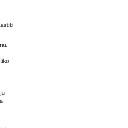
astiti
nu.
liko
ju
ma