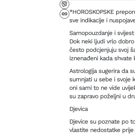
*HOROSKOPSKE preporuke 
sve indikacije i nuspoja
Samopouzdanje i svijest 
Dok neki ljudi vrlo dobro
često podcjenjuju svoj ša
iznenađeni kada shvate ko
Astrologija sugerira da 
sumnjati u sebe i svoje 
oni sami to ne vide uvij
su zapravo poželjni u dr
Djevica
Djevice su poznate po t
vlastite nedostatke prije