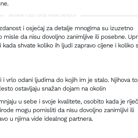
čne.
NASTAVAK VIJESTI ISPOD PROMO SADRŽAJA
ouzdanost i osjećaj za detalje mnogima su izuzetno
sto misle da nisu dovoljno zanimljive ili posebne. Up
kada shvate koliko ih ljudi zapravo cijene i koliko 
 i vrlo odani ljudima do kojih im je stalo. Njihova to
 često ostavljaju snažan dojam na okolin
jaju u sebe i svoje kvalitete, osobito kada je rije
rirode mogu pomisliti da nisu dovoljno zanimljivi ili
avo u njima vide idealnog partnera.