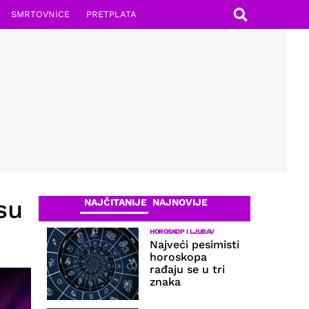
SMRTOVNICE
PRETPLATA
su
NAJČITANIJE
NAJNOVIJE
HOROSKOP I LJUBAV
Najveći pesimisti
horoskopa
rađaju se u tri
znaka