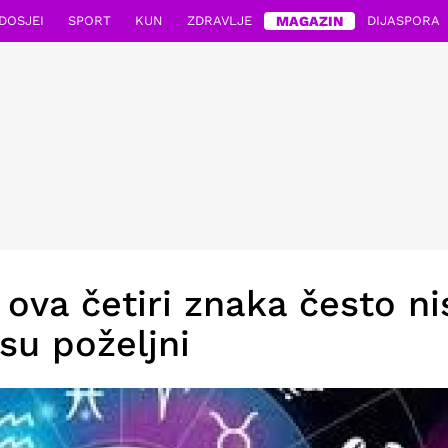
DOSJEI
SPORT
KUN
ZDRAVLJE
MAGAZIN
DIJASPORA
 ova četiri znaka često ni
 su poželjni