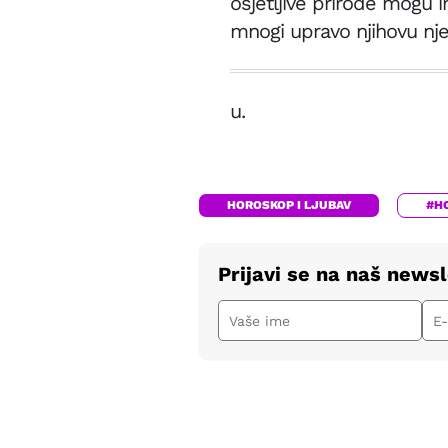
osjetljive prirode mogu i
mnogi upravo njihovu nje
u.
HOROSKOP I LJUBAV
#H
Prijavi se na naš newsl