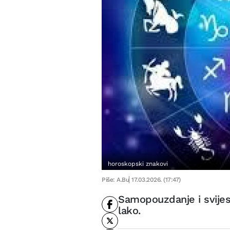
horoskopski znakovi
Piše: A.Bu
17.03.2026. (17:47)
Samopouzdanje i svijest
lako.