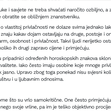
i savjete ne treba shvaćati naročito ozbiljno, a 
ve obratite se obližnjem znanstveniku.
o vlastitoj privlačnosti ne dolaze svima jednako lak
 znaju kakav dojam ostavljaju na druge, postoje i oni
rm, osobnost i privlačnost. Takvi ljudi nerijetko os
liko ih drugi zapravo cijene i primjećuju.
su pripadnici određenih horoskopskih znakova skloni
kvalitete. Iako često imaju osobine koje mnoge privl
ek jasno. Upravo zbog toga ponekad nisu svjesni kol
uštvu i u ljubavnim odnosima.
ome što su vrlo samokritične. One često primjećuj
 nego svoje vrline, pa im je teško objektivno procijen