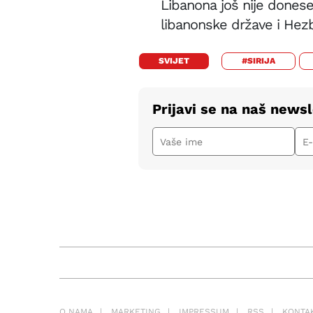
Libanona još nije donese
libanonske države i Hezb
SVIJET
#SIRIJA
Prijavi se na naš newsl
O NAMA
MARKETING
IMPRESSUM
RSS
KONTA