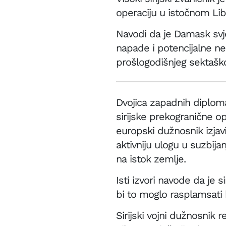
operaciju u istočnom Li
Navodi da je Damask svje
napade i potencijalne nem
prošlogodišnjeg sektaško
Dvojica zapadnih diploma
sirijske prekogranične op
europski dužnosnik izjav
aktivniju ulogu u suzbija
na istok zemlje.
Isti izvori navode da je 
bi to moglo rasplamsati 
Sirijski vojni dužnosnik 