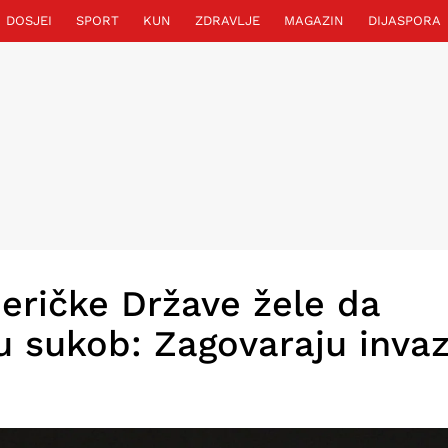
DOSJEI
SPORT
KUN
ZDRAVLJE
MAGAZIN
DIJASPORA
eričke Države žele da
 u sukob: Zagovaraju invaz