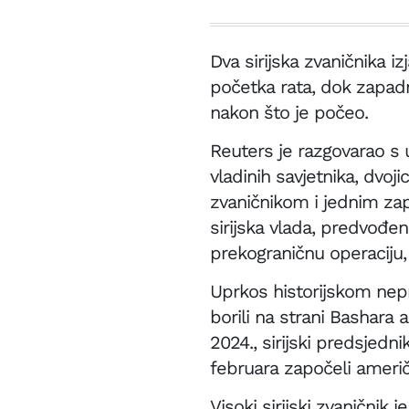
Dva sirijska zvaničnika i
početka rata, dok zapadn
nakon što je počeo.
Reuters je razgovarao s u
vladinih savjetnika, dvo
zvaničnikom i jednim zap
sirijska vlada, predvođe
prekograničnu operaciju, a
Uprkos historijskom nepr
borili na strani Bashara
2024., sirijski predsjed
februara započeli američk
Visoki sirijski zvaničnik