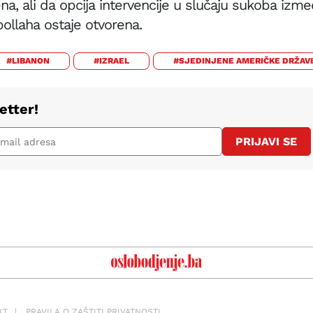
na, ali da opcija intervencije u slučaju sukoba izm
ollaha ostaje otvorena.
#LIBANON
#IZRAEL
#SJEDINJENE AMERIČKE DRŽAV
etter!
PRIJAVI SE
KT
PRAVILA O ZAŠTITI PRIVATNOSTI