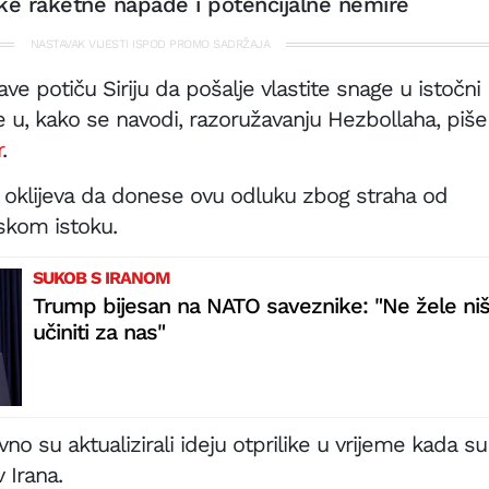
ke raketne napade i potencijalne nemire
NASTAVAK VIJESTI ISPOD PROMO SADRŽAJA
e potiču Siriju da pošalje vlastite snage u istočni
 u, kako se navodi, razoružavanju Hezbollaha, piše
r
.
 oklijeva da donese ovu odluku zbog straha od
iskom istoku.
SUKOB S IRANOM
Trump bijesan na NATO saveznike: "Ne žele niš
učiniti za nas"
no su aktualizirali ideju otprilike u vrijeme kada s
v Irana.