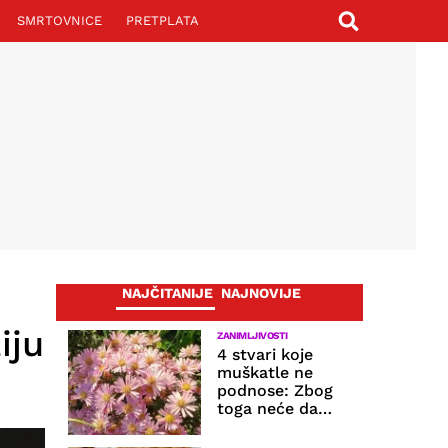
SMRTOVNICE
PRETPLATA
NAJČITANIJE
NAJNOVIJE
iju
ZANIMLJIVOSTI
4 stvari koje
muškatle ne
podnose: Zbog
toga neće da
cvetaju, listovi
im žute i polako