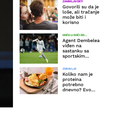
ZANIMLJIVOSTI
venu
Govorili su da je
loše, ali tračanje
može biti i
korisno
HOĆE LI DOĆI DO
TRANSFERA?
Agent Dembelea
viđen na
sastanku sa
sportskim
direktorom
Cityja: Otkriveni
ZDRAVLJE
detalji susreta
Koliko nam je
proteina
potrebno
dnevno? Evo
kako da
izračunate svoju
BEĆIROVIĆ U BRISELU
idealnu količinu
“Destabilizacija
BiH je
orkestrirani
pritisak na
Evropu, hitno