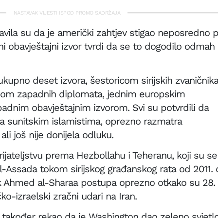
NASTAVAK VIJESTI ISPOD PROMO SADRŽAJA
zjavila su da je američki zahtjev stigao neposredno p
i obavještajni izvor tvrdi da se to dogodilo odmah
kupno deset izvora, šestoricom sirijskih zvaničnika
jicom zapadnih diplomata, jednim europskim
adnim obavještajnim izvorom. Svi su potvrdili da
na sunitskim islamistima, oprezno razmatra
li još nije donijela odluku.
ijateljstvu prema Hezbollahu i Teheranu, koji su se
 al-Assada tokom sirijskog građanskog rata od 2011.
nik Ahmed al-Sharaa postupa oprezno otkako su 28.
o-izraelski zračni udari na Iran.
 je također rekao da je Washington dao zeleno svjetl