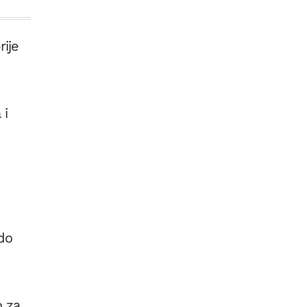
TUŽILAŠTVO USK
Potvrđena
rije
optužnica za
pokušaj ubistva
u kampu Lipa:
Nožem nanio po
život opasne
 i
povrede
 do
o za