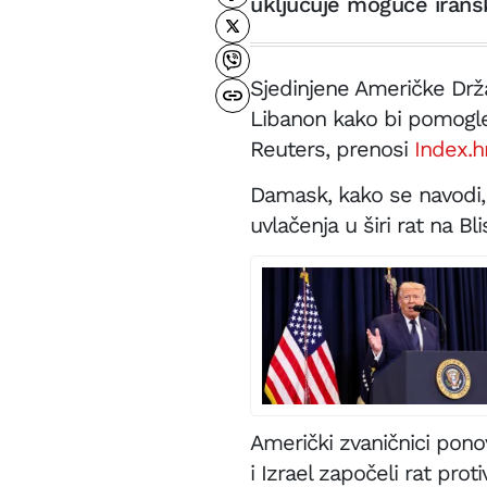
uključuje moguće irans
Sjedinjene Američke Držav
Libanon kako bi pomogle
Reuters, prenosi
Index.h
Damask, kako se navodi,
uvlačenja u širi rat na Bl
Američki zvaničnici ponov
i Izrael započeli rat proti