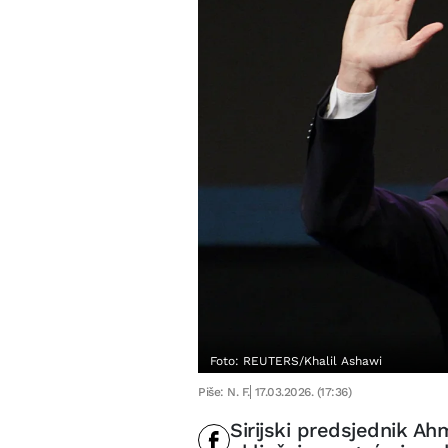
Foto: REUTERS/Khalil Ashawi
Piše: N. F.
17.03.2026. (17:36)
Sirijski predsjednik A