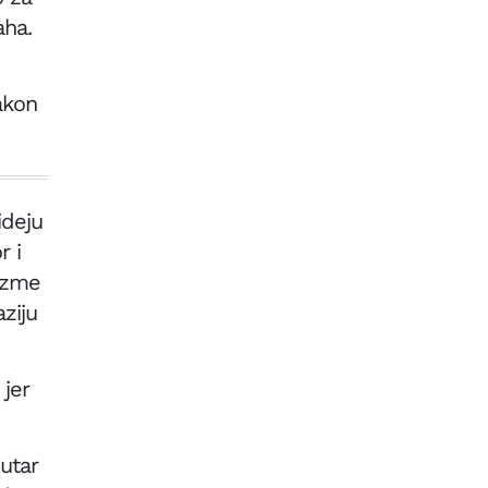
aha.
nakon
ideju
r i
euzme
ziju
 jer
nutar