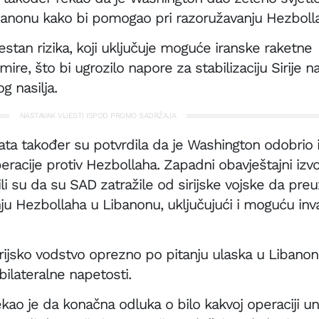
banonu kako bi pomogao pri razoružavanju Hezboll
stan rizika, koji uključuje moguće iranske raketne
ire, što bi ugrozilo napore za stabilizaciju Sirije 
g nasilja.
NASTAVAK VIJESTI ISPOD PROMO SADRŽAJA
ta također su potvrdila da je Washington odobrio 
eracije protiv Hezbollaha. Zapadni obavještajni izvo
ili su da su SAD zatražile od sirijske vojske da pr
nju Hezbollaha u Libanonu, uključujući i moguću inva
sirijsko vodstvo oprezno po pitanju ulaska u Libanon
bilateralne napetosti.
rekao je da konačna odluka o bilo kakvoj operaciji u