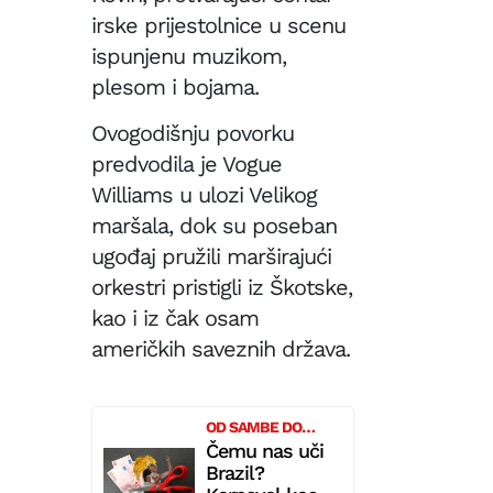
Organi
presud
vlasti
irske prijestolnice u scenu
moći
ispunjenu muzikom,
će
čitati
plesom i bojama.
sve
vaše
Ovogodišnju povorku
poruk
predvodila je Vogue
Williams u ulozi Velikog
maršala, dok su poseban
ugođaj pružili marširajući
orkestri pristigli iz Škotske,
kao i iz čak osam
američkih saveznih država.
OD SAMBE DO
MILIJARDI
Čemu nas uči
Brazil?