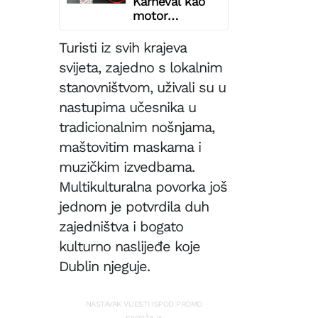
Karneval kao
motor
ekonomije i
društva
Turisti iz svih krajeva
svijeta, zajedno s lokalnim
stanovništvom, uživali su u
nastupima učesnika u
tradicionalnim nošnjama,
maštovitim maskama i
muzičkim izvedbama.
Multikulturalna povorka još
jednom je potvrdila duh
zajedništva i bogato
kulturno naslijeđe koje
Dublin njeguje.
NASTAVAK VIJESTI ISPOD PROMO