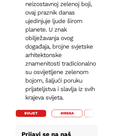
neizostavnoj zelenoj boji,
ovaj praznik danas
ujedinjuje ljude širom
planete. U znak
obilježavanja ovog
događaja, brojne svjetske
arhitektonske
znamenitosti tradicionalno
su osvijetljene zelenom
bojom, šaljući poruku
prijateljstva i slavlja iz svih
krajeva svijeta.
SVIJET
#IRSKA
#DAN SETOG PATRIKA
Prijavi se na naš