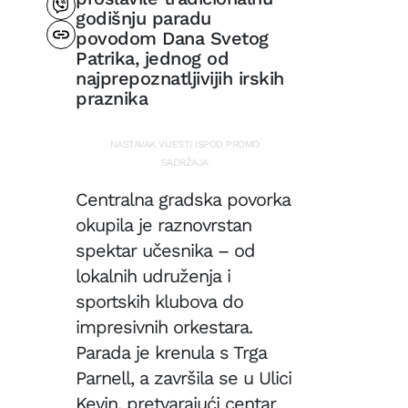
se
iz
godišnju paradu
riješit
Holivu
podoč
povodom Dana Svetog
Zvijez
Patrika, jednog od
RUSKA
sve
AGRESIJA
Bliski
najprepoznatljivijih irskih
mršavi
istok
zbog
praznika
gurnu
novih
Ukraji
lijeko
u
NASTAVAK VIJESTI ISPOD PROMO
ZANIMLJIV
drugi
SADRŽAJA
Nakon
plan:
jela
Starm
Centralna gradska povorka
se
insisti
osjeća
okupila je raznovrstan
na
umorn
kontin
spektar učesnika – od
NEĆE
Evo
podršc
BITI
Finali
kako
Kijevu
ODIGRANA
lokalnih udruženja i
i
OVE
brzo
GODINE
defini
sportskih klubova do
vratiti
otkaza
energi
impresivnih orkestara.
evo
ZANIMLJIV
šta
Parada je krenula s Trga
Insta
je
Parnell, a završila se u Ulici
mijenj
na
pravila
kraju
Kevin, pretvarajući centar